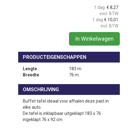
1 dag
€
8,27
excl. BTW
1 dag
€
10,01
incl. BTW
In Winkelwagen
PRODUCTEIGENSCHAPPEN
Lengte
183 m
Breedte
76 m
OMSCHRIJVING
Buffet tafel ideaal voor afhalen deze past in
elke auto.
De tafel is inklapbaar uitgeklapt 183 x 76
ingeklapt 76 x 92 cm