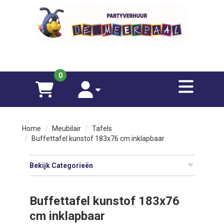
sluiten
×
070-833 0115
Funfood
0
toggle
Spellen
winkelwagen
account
Meubilair
Home
Meubilair
Tafels
Buffettafel kunstof 183x76 cm inklapbaar
Opblaasfiguren
Bekijk Categorieën
Over
ons
Buffettafel kunstof 183x76
cm inklapbaar
Contact