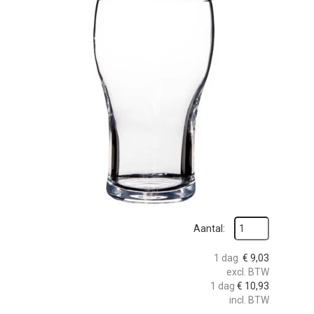
zoeken
Aantal:
1 dag
€
9,03
excl. BTW
1 dag
€
10,93
incl. BTW