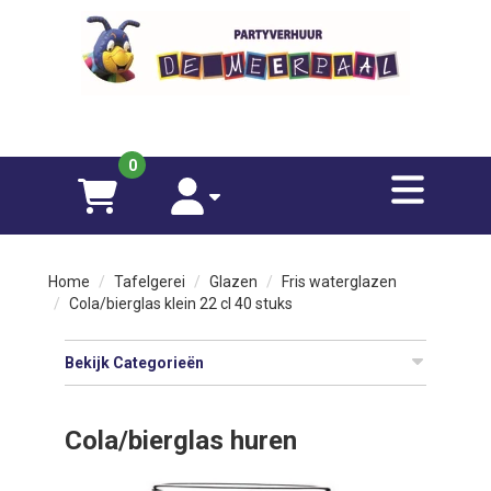
sluiten
×
070-833 0115
Funfood
0
toggle
Spellen
winkelwagen
account
Meubilair
Home
Tafelgerei
Glazen
Fris waterglazen
Cola/bierglas klein 22 cl 40 stuks
Opblaasfiguren
Bekijk Categorieën
Over
ons
Cola/bierglas huren
Contact