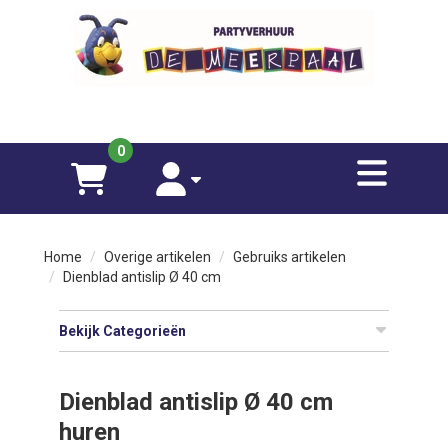
sluiten
×
070-833 0115
Funfood
0
toggle
Spellen
winkelwagen
account
Meubilair
Home
Overige artikelen
Gebruiks artikelen
Dienblad antislip Ø 40 cm
Opblaasfiguren
Bekijk Categorieën
Over
ons
Dienblad antislip Ø 40 cm
huren
Contact