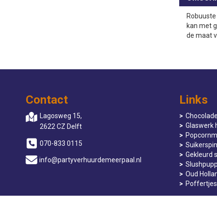
Robuuste 
kan met g
de maat v
Contact
Links
Lagosweg 15,
Chocolade
Glaswerk 
2622 CZ Delft
Popcornm
070-833 0115
Suikerspi
Gekleurd 
info@partyverhuurdemeerpaal.nl
Slushpupp
Oud Holla
Poffertjes