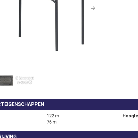
us
Next
TEIGENSCHAPPEN
122 m
Hoogte
76 m
IJVING