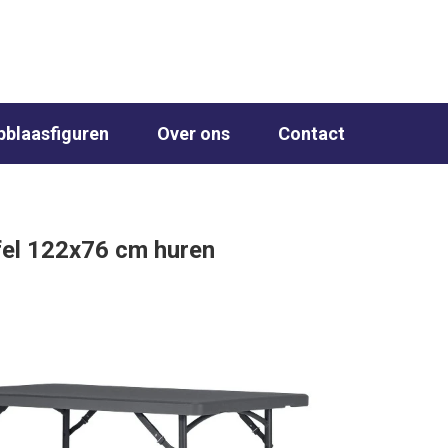
070-833 0115
pblaasfiguren
Over ons
Contact
fel 122x76 cm huren