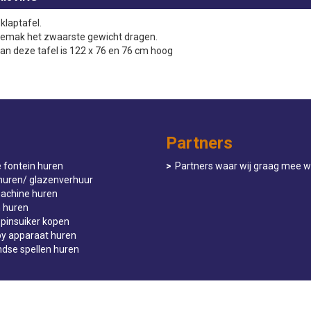
klaptafel.
emak het zwaarste gewicht dragen.
an deze tafel is 122 x 76 en 76 cm hoog
Partners
 fontein huren
Partners waar wij graag mee 
huren/ glazenverhuur
achine huren
n huren
spinsuiker kopen
y apparaat huren
ndse spellen huren
© 2026 - Partyverhuur de Meerpaal