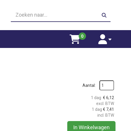
zoeken
0
winkelwagen
account
Aantal:
1 dag
€
6,12
excl. BTW
1 dag
€
7,41
incl. BTW
In Winkelwagen