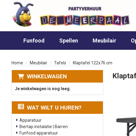
sluiten
×
Funfood
Funfood
Spellen
Meubilair
O
Spellen
Home
Meubilair
Tafels
Klaptafel 122x76 cm
Meubilair
Klapta
WINKELWAGEN
Je winkelwagen is nog leeg.
Opblaasfiguren
WAT WILT U HUREN?
Over ons
Apparatuur
Biertap instalatie | Barren
Funfood apparatuur
Contact