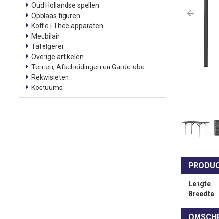
Oud Hollandse spellen
Opblaas figuren
Previo
Koffie | Thee apparaten
zoeken
Meubilair
Tafelgerei
Overige artikelen
Tenten, Afscheidingen en Garderobe
Rekwisieten
Kostuums
PRODUC
Lengte
Breedte
OMSCHR