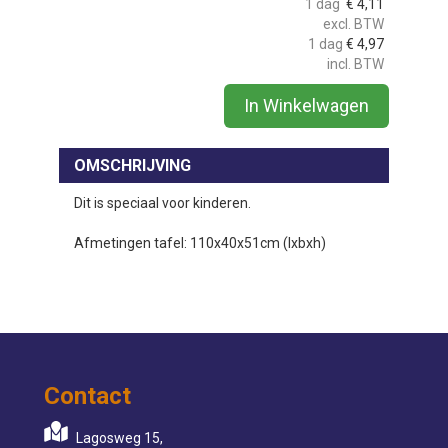
1 dag
€
4,11
excl. BTW
1 dag
€
4,97
incl. BTW
In Winkelwagen
OMSCHRIJVING
Dit is speciaal voor kinderen.
Afmetingen tafel: 110x40x51cm (lxbxh)
Contact
Lagosweg 15,