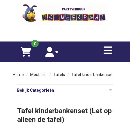
sluiten
×
070-833 0115
Funfood
0
toggle
Spellen
winkelwagen
account
Meubilair
Home
Meubilair
Tafels
Tafel kinderbankenset
Opblaasfiguren
Bekijk Categorieën
Over
ons
Tafel kinderbankenset (Let op
alleen de tafel)
Contact